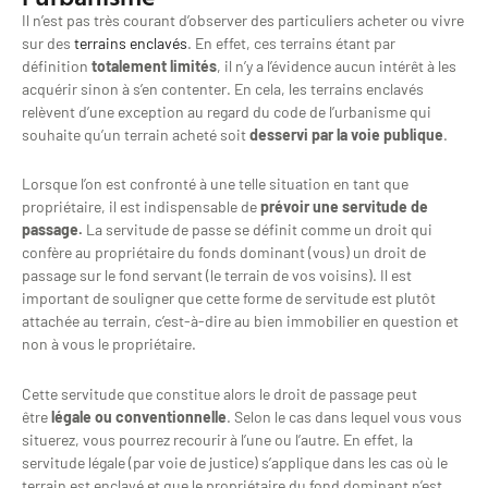
Il n’est pas très courant d’observer des particuliers acheter ou vivre
sur des
terrains enclavés
. En effet, ces terrains étant par
définition
totalement limités
, il n’y a l’évidence aucun intérêt à les
acquérir sinon à s’en contenter. En cela, les terrains enclavés
relèvent d’une exception au regard du code de l’urbanisme qui
souhaite qu’un terrain acheté soit
desservi par la voie publique
.
Lorsque l’on est confronté à une telle situation en tant que
propriétaire, il est indispensable de
prévoir une servitude de
passage.
La servitude de passe se définit comme un droit qui
confère au propriétaire du fonds dominant (vous) un droit de
passage sur le fond servant (le terrain de vos voisins). Il est
important de souligner que cette forme de servitude est plutôt
attachée au terrain, c’est-à-dire au bien immobilier en question et
non à vous le propriétaire.
Cette servitude que constitue alors le droit de passage peut
être
légale ou conventionnelle
. Selon le cas dans lequel vous vous
situerez, vous pourrez recourir à l’une ou l’autre. En effet, la
servitude légale (par voie de justice) s’applique dans les cas où le
terrain est enclavé et que le propriétaire du fond dominant n’est